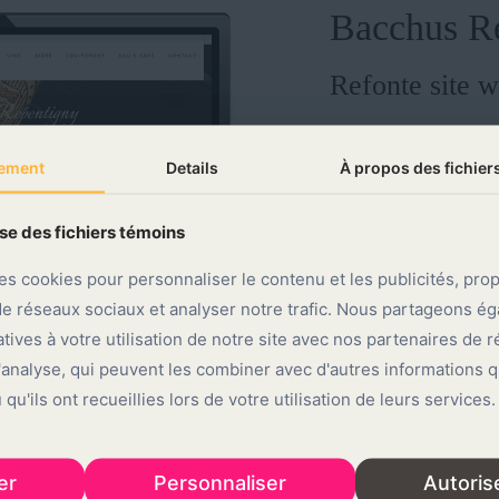
Bacchus R
Refonte site 
Refonte comp
ement
ement
Details
Details
À propos des fichier
À propos des fichier
Graphisme
Design
ise des fichiers témoins
ise des fichiers témoins
Formation
es cookies pour personnaliser le contenu et les publicités, pro
es cookies pour personnaliser le contenu et les publicités, pro
de réseaux sociaux et analyser notre trafic. Nous partageons é
de réseaux sociaux et analyser notre trafic. Nous partageons é
atives à votre utilisation de notre site avec nos partenaires de 
atives à votre utilisation de notre site avec nos partenaires de 
Voir le site w
d'analyse, qui peuvent les combiner avec d'autres informations 
d'analyse, qui peuvent les combiner avec d'autres informations 
qu'ils ont recueillies lors de votre utilisation de leurs services.
qu'ils ont recueillies lors de votre utilisation de leurs services.
er
er
Personnaliser
Personnaliser
Autoris
Autoris