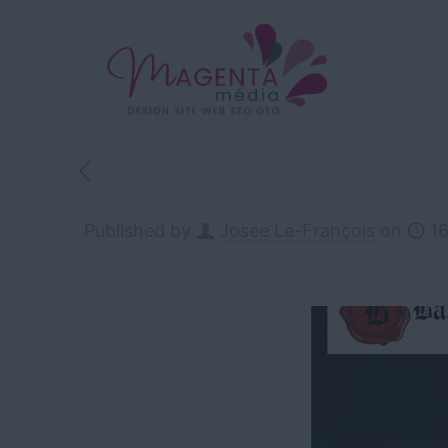
Published by
Josee Le-François
on
16