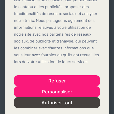
le contenu et les publicités, proposer des
le contenu et les publicités, proposer des
fonctionnalités de réseaux sociaux et analyser
fonctionnalités de réseaux sociaux et analyser
notre trafic. Nous partageons également des
notre trafic. Nous partageons également des
informations relatives à votre utilisation de
informations relatives à votre utilisation de
notre site avec nos partenaires de réseaux
notre site avec nos partenaires de réseaux
sociaux, de publicité et d'analyse, qui peuvent
sociaux, de publicité et d'analyse, qui peuvent
les combiner avec d'autres informations que
les combiner avec d'autres informations que
vous leur avez fournies ou qu'ils ont recueillies
vous leur avez fournies ou qu'ils ont recueillies
27 janvier 2025
lors de votre utilisation de leurs services.
lors de votre utilisation de leurs services.
Me Annie Lépine, notaire
Lire la suite
Refuser
Refuser
Personnaliser
Personnaliser
Autoriser tout
Autoriser tout