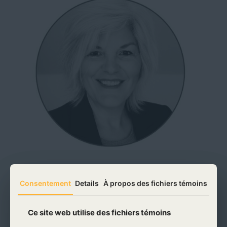
Josée Le-Francois
Consentement
Consentement
Details
Details
À propos des fichiers témoins
À propos des fichiers témoins
Designer Web, Stratège & Mentore
Ce site web utilise des fichiers témoins
Ce site web utilise des fichiers témoins
Concevoir, planifier