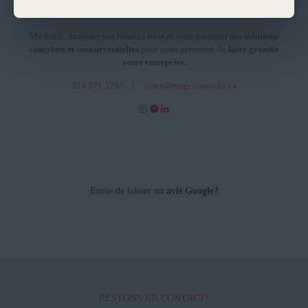
visuelle performante et durable.
Ma force; Analyser vos besoins réels et vous proposer des
solutions
concrètes et concurrentielles
pour vous permettre de
faire grandir
votre entreprise.
514 971.5797
|
josee@magentamedia.ca
Envie de laisser un
avis Google?
RESTONS EN CONTACT!