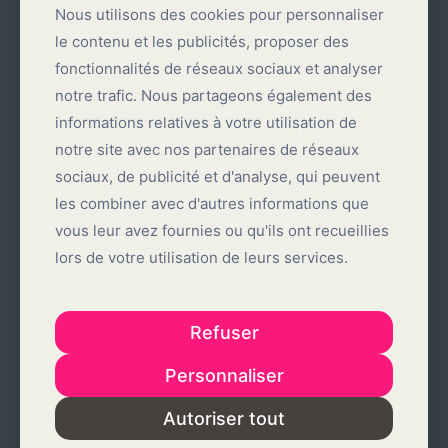
Nous utilisons des cookies pour personnaliser
Nous utilisons des cookies pour personnaliser
le contenu et les publicités, proposer des
le contenu et les publicités, proposer des
fonctionnalités de réseaux sociaux et analyser
fonctionnalités de réseaux sociaux et analyser
notre trafic. Nous partageons également des
notre trafic. Nous partageons également des
informations relatives à votre utilisation de
informations relatives à votre utilisation de
notre site avec nos partenaires de réseaux
notre site avec nos partenaires de réseaux
sociaux, de publicité et d'analyse, qui peuvent
sociaux, de publicité et d'analyse, qui peuvent
les combiner avec d'autres informations que
les combiner avec d'autres informations que
vous leur avez fournies ou qu'ils ont recueillies
vous leur avez fournies ou qu'ils ont recueillies
lors de votre utilisation de leurs services.
lors de votre utilisation de leurs services.
27 janvier 2025
Me Annie Lépine, notaire
Refuser
Refuser
Lire la suite
Personnaliser
Personnaliser
Autoriser tout
Autoriser tout