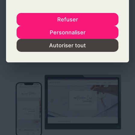
Refuser
Refuser
Personnaliser
Personnaliser
Autoriser tout
Autoriser tout
Prox-Style
→ Site web