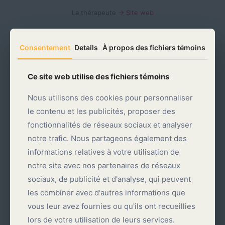
La thérapeute
→ Site web
Consentement
Consentement
Details
Details
À propos des fichiers témoins
À propos des fichiers témoins
Ce site web utilise des fichiers témoins
Ce site web utilise des fichiers témoins
Nous utilisons des cookies pour personnaliser
Nous utilisons des cookies pour personnaliser
le contenu et les publicités, proposer des
le contenu et les publicités, proposer des
fonctionnalités de réseaux sociaux et analyser
fonctionnalités de réseaux sociaux et analyser
notre trafic. Nous partageons également des
notre trafic. Nous partageons également des
informations relatives à votre utilisation de
informations relatives à votre utilisation de
notre site avec nos partenaires de réseaux
notre site avec nos partenaires de réseaux
Massothérapie Lavaltrie
→ Site web
sociaux, de publicité et d'analyse, qui peuvent
sociaux, de publicité et d'analyse, qui peuvent
les combiner avec d'autres informations que
les combiner avec d'autres informations que
vous leur avez fournies ou qu'ils ont recueillies
vous leur avez fournies ou qu'ils ont recueillies
lors de votre utilisation de leurs services.
lors de votre utilisation de leurs services.