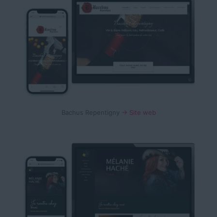
Bachus Repentigny
→ Site web