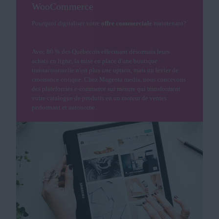
WooCommerce
Pourquoi digitaliser votre
offre commerciale
maintenant?
Avec 80 % des Québécois effectuant désormais leurs
achats en ligne, la mise en place d'une boutique
transactionnelle n'est plus une option, mais un levier de
croissance critique. Chez Magenta media, nous concevons
des plateformes e-commerce sur mesure qui transforment
votre catalogue de produits en un moteur de ventes
performant et autonome.