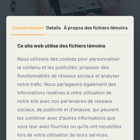
Consentement
Consentement
Details
Details
À propos des fichiers témoins
À propos des fichiers témoins
Ce site web utilise des fichiers témoins
Ce site web utilise des fichiers témoins
Une gestion simplifiée et une infrastructure
Nous utilisons des cookies pour personnaliser
Nous utilisons des cookies pour personnaliser
robuste
le contenu et les publicités, proposer des
le contenu et les publicités, proposer des
fonctionnalités de réseaux sociaux et analyser
fonctionnalités de réseaux sociaux et analyser
Nos solutions s'appuient sur l'écosystème
WordPress &
notre trafic. Nous partageons également des
notre trafic. Nous partageons également des
WooCommerce
, offrant une agilité totale pour les
informations relatives à votre utilisation de
informations relatives à votre utilisation de
entrepreneurs :
notre site avec nos partenaires de réseaux
notre site avec nos partenaires de réseaux
Contrôle Opérationnel :
Gestion intuitive des stocks,
sociaux, de publicité et d'analyse, qui peuvent
sociaux, de publicité et d'analyse, qui peuvent
ajout illimité de produits et suivi des commandes en
temps réel via une interface centralisée.
les combiner avec d'autres informations que
les combiner avec d'autres informations que
vous leur avez fournies ou qu'ils ont recueillies
vous leur avez fournies ou qu'ils ont recueillies
Transactions Sécurisées :
Intégration native des
passerelles de paiement leaders du marché
lors de votre utilisation de leurs services.
lors de votre utilisation de leurs services.
comme
Stripe
et
PayPal
, garantissant une expérience