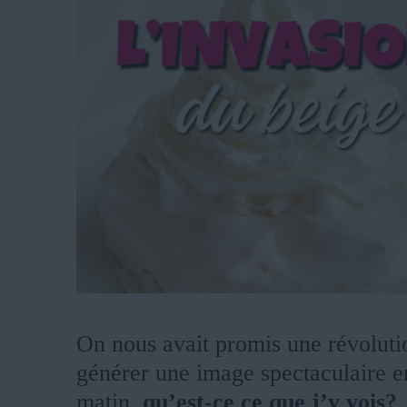
On nous avait promis une révoluti
générer une image spectaculaire e
matin,
qu’est-ce ce que j’y vois?