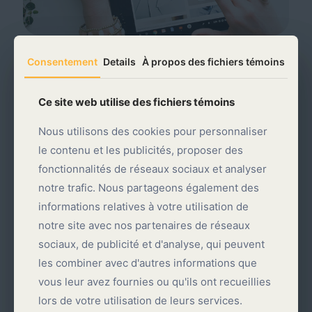
Consentement
Consentement
Details
Details
À propos des fichiers témoins
À propos des fichiers témoins
Ce site web utilise des fichiers témoins
Ce site web utilise des fichiers témoins
Une gestion simplifiée et une infrastructure
Nous utilisons des cookies pour personnaliser
Nous utilisons des cookies pour personnaliser
robuste
le contenu et les publicités, proposer des
le contenu et les publicités, proposer des
fonctionnalités de réseaux sociaux et analyser
fonctionnalités de réseaux sociaux et analyser
Nos solutions s'appuient sur l'écosystème
WordPress &
notre trafic. Nous partageons également des
notre trafic. Nous partageons également des
WooCommerce
, offrant une agilité totale pour les
informations relatives à votre utilisation de
informations relatives à votre utilisation de
entrepreneurs :
notre site avec nos partenaires de réseaux
notre site avec nos partenaires de réseaux
Contrôle Opérationnel :
Gestion intuitive des stocks,
sociaux, de publicité et d'analyse, qui peuvent
sociaux, de publicité et d'analyse, qui peuvent
ajout illimité de produits et suivi des commandes en
temps réel via une interface centralisée.
les combiner avec d'autres informations que
les combiner avec d'autres informations que
vous leur avez fournies ou qu'ils ont recueillies
vous leur avez fournies ou qu'ils ont recueillies
Transactions Sécurisées :
Intégration native des
passerelles de paiement leaders du marché
lors de votre utilisation de leurs services.
lors de votre utilisation de leurs services.
comme
Stripe
et
PayPal
, garantissant une expérience