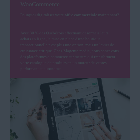
WooCommerce
Pourquoi digitaliser votre
offre commerciale
maintenant?
Avec 80 % des Québécois effectuant désormais leurs
achats en ligne, la mise en place d'une boutique
transactionnelle n'est plus une option, mais un levier de
croissance critique. Chez Magenta media, nous concevons
des plateformes e-commerce sur mesure qui transforment
votre catalogue de produits en un moteur de ventes
performant et autonome.